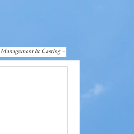
 Management & Casting－
ompany
新人募集