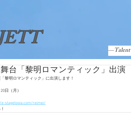
JETT
―Talent
】舞台「黎明ロマンティック」出演
NT
GRANDJETT TV
Contact
C
演「黎明ロマンティック」に出演します！
月20日（月）
//e-stagetopia.com/reimei/
い！