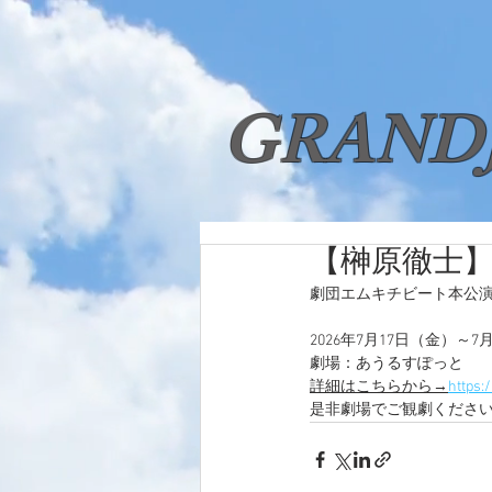
GRAND
【榊原徹士
NEWS
TALE
劇団エムキチビート本公
2026年7月17日（金）～7
劇場：あうるすぽっと
詳細はこちらから→
https:
是非劇場でご観劇くださ