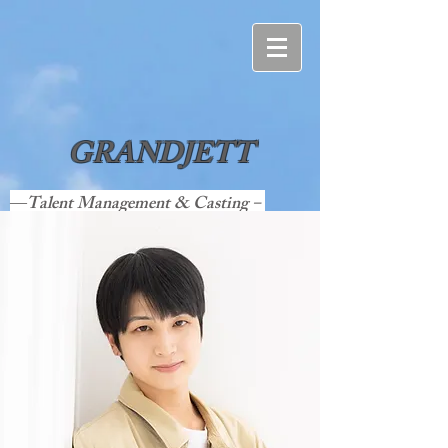
GRANDJETT
―Talent Management & Casting－