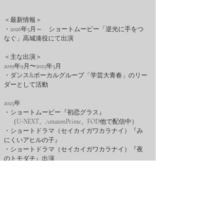
＜最新情報＞
・2026年3月～ ショートムービー「逆光に手をつ
なぐ」高城湊役にて出演
＜主な出演＞
2019年9月〜2025年3月
・ダンス&ボーカルグループ「学芸大青春」のリー
ダーとして活動
2025年
・ショートムービー『初恋グラス』
​
（U-NEXT、AmazonPrime、FOD他で配信中）
・ショートドラマ（セイカイガワカラナイ）『み
にくいアヒルの子』
・ショートドラマ（セイカイガワカラナイ）『夜
のトモダチ』出演
・天野喜孝の展示会をVRで表現した『金色世界
VR』のBGMを担当
（『天ノ音-Ama no Ne-』）
2026年
・ショートムービー『リア恋ファーストラブ』